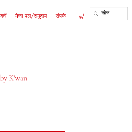
रें
मेजा पल/समुदाय
संपर्क
by K'wan
य