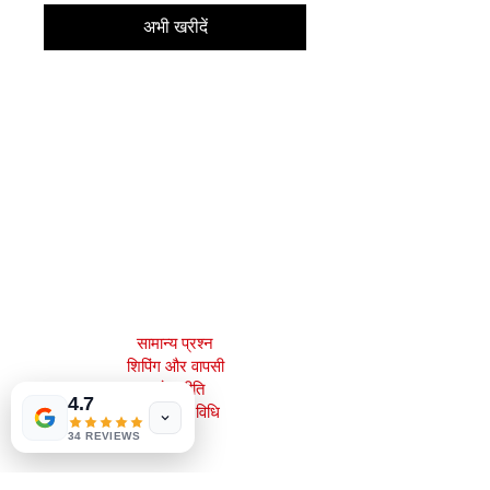
अभी खरीदें
मेजाह बुक्स, इंक।
2083 फिलाडेल्फिया पाइक
क्लेमोंट, डे 19703
302-793-3424
mejahinc@yahoo.com
दुकान
सामान्य प्रश्न
Las Vegas
US
शिपिंग और वापसी
Tinderbox by
स्टोर नीति
W.A. Simpson
4.7
भुगतान की विधि
few days ago
Verified
34 REVIEWS