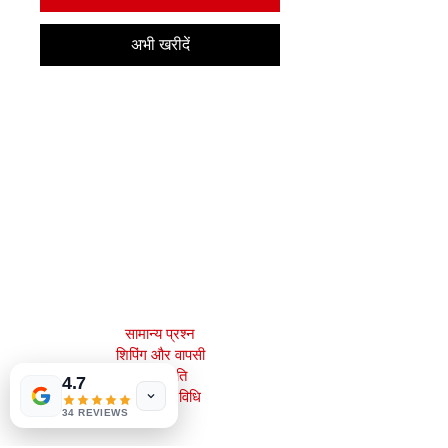
अभी खरीदें
मेजाह बुक्स, इंक।
2083 फिलाडेल्फिया पाइक
क्लेमोंट, डे 19703
302-793-3424
mejahinc@yahoo.com
दुकान
सामान्य प्रश्न
शिपिंग और वापसी
स्टोर नीति
4.7
भुगतान की विधि
34 REVIEWS