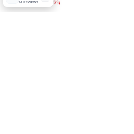
भुगतान की विधि
34 REVIEWS
सामाजिक
Facebook
Instagram
सबसे पहले जानें
हमारे न्यूज़लेटर के लिए साइन
सदस्यता लें