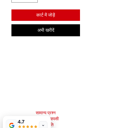
कार्ट में जोड़ें
अभी खरीदें
मेजाह बुक्स, इंक।
2083 फिलाडेल्फिया पाइक
क्लेमोंट, डे 19703
302-793-3424
mejahinc@yahoo.com
दुकान
सामान्य प्रश्न
शिपिंग और वापसी
4.7
स्टोर नीति