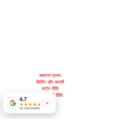
मेजाह बुक्स, इंक।
2083 फिलाडेल्फिया पाइक
क्लेमोंट, डे 19703
302-793-3424
mejahinc@yahoo.com
दुकान
सामान्य प्रश्न
शिपिंग और वापसी
स्टोर नीति
भुगतान की विधि
4.7
34 REVIEWS
सामाजिक
Facebook