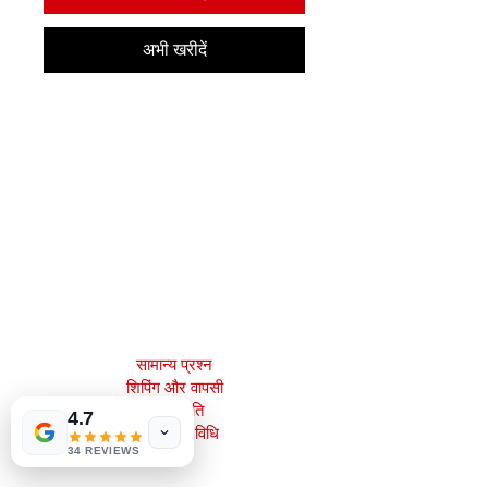
अभी खरीदें
मेजाह बुक्स, इंक।
2083 फिलाडेल्फिया पाइक
क्लेमोंट, डे 19703
302-793-3424
mejahinc@yahoo.com
दुकान
सामान्य प्रश्न
Las Vegas
US
शिपिंग और वापसी
Tinderbox by
W.A. Simpson
स्टोर नीति
4.7
भुगतान की विधि
few days ago
Verified
34 REVIEWS