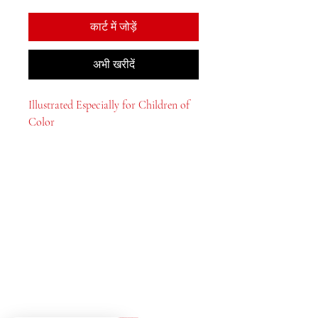
कार्ट में जोड़ें
अभी खरीदें
Illustrated Especially for Children of
Color
मेजाह बुक्स, इंक।
2083 फिलाडेल्फिया पाइक
क्लेमोंट, डे 19703
302-793-3424
mejahinc@yahoo.com
दुकान