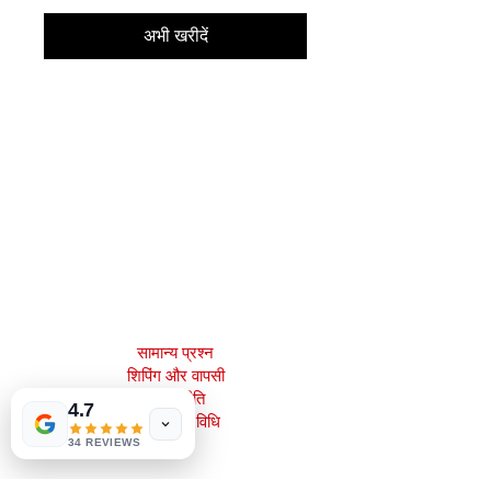
अभी खरीदें
मेजाह बुक्स, इंक।
2083 फिलाडेल्फिया पाइक
क्लेमोंट, डे 19703
302-793-3424
mejahinc@yahoo.com
दुकान
सामान्य प्रश्न
शिपिंग और वापसी
स्टोर नीति
4.7
भुगतान की विधि
34 REVIEWS