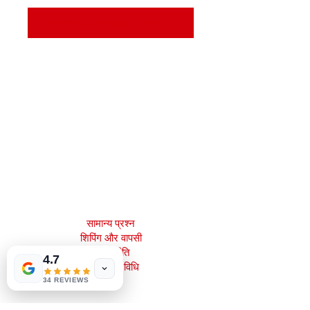
उपलब्ध होने पर सूचना प्राप्त करें
मेजाह बुक्स, इंक।
2083 फिलाडेल्फिया पाइक
क्लेमोंट, डे 19703
302-793-3424
mejahinc@yahoo.com
दुकान
सामान्य प्रश्न
Las Vegas
US
शिपिंग और वापसी
Tinderbox by
स्टोर नीति
W.A. Simpson
4.7
भुगतान की विधि
few days ago
Verified
34 REVIEWS