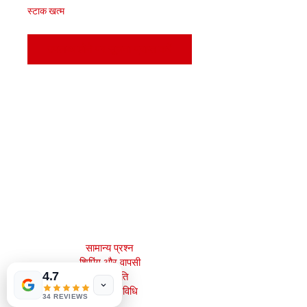
स्टाक खत्म
उपलब्ध होने पर सूचना प्राप्त करें
मेजाह बुक्स, इंक।
2083 फिलाडेल्फिया पाइक
क्लेमोंट, डे 19703
302-793-3424
mejahinc@yahoo.com
दुकान
सामान्य प्रश्न
Las Vegas
US
Tinderbox by
शिपिंग और वापसी
W.A. Simpson
4.7
स्टोर नीति
few days ago
Verified
भुगतान की विधि
34 REVIEWS