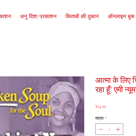
रकाशन
अनु दिशा प्रकाशन
किताबों की दुकान
ऑनलाइन बुक क
आत्मा के लिए च
रहा हूँ! एमी न्यूम
मूल्य
$14.95
मात्रा
*