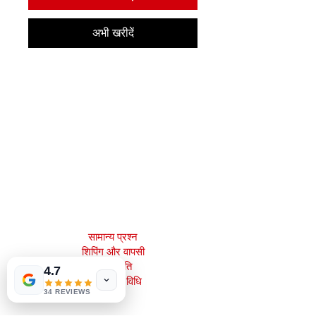
अभी खरीदें
मेजाह बुक्स, इंक।
2083 फिलाडेल्फिया पाइक
क्लेमोंट, डे 19703
302-793-3424
mejahinc@yahoo.com
दुकान
सामान्य प्रश्न
शिपिंग और वापसी
स्टोर नीति
4.7
भुगतान की विधि
34 REVIEWS