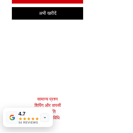
अभी खरीदें
मेजाह बुक्स, इंक।
2083 फिलाडेल्फिया पाइक
क्लेमोंट, डे 19703
302-793-3424
mejahinc@yahoo.com
दुकान
सामान्य प्रश्न
Tinderbox by
शिपिंग और वापसी
W.A. Simpson
स्टोर नीति
4.7
few days ago
Verified
भुगतान की विधि
34 REVIEWS