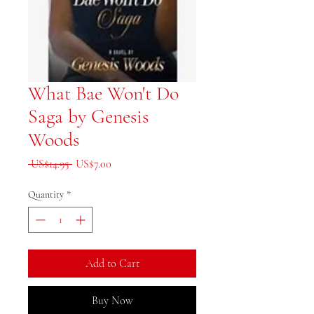
What Bae Won't Do
Saga by Genesis
Woods
Regular Price
Sale Price
 US$14.95 
US$7.00
Quantity
*
Add to Cart
Buy Now