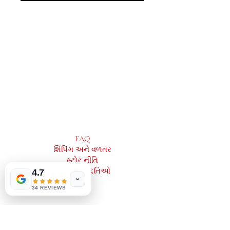
MeJah Books, Inc.
2083 ફિલાડેલ્ફિયા પાઈક
ક્લેમોન્ટ, ડીઇ 19703
302-793-3424
mejahinc@yahoo.com
દુકાન
FAQ
શિપિંગ અને વળતર
Las Vegas
US
સ્ટોર નીતિ
Tinderbox by
W.A. Simpson
ચુકવણી પદ્ધતિઓ
4.7
few days ago
Verified
34 REVIEWS
સામાજિક