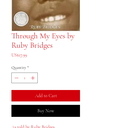
Through My Eyes by
Ruby Bridges
Price
US$17.99
Quantity
*
Add to Cart
Buy Now
As told by Ruby Bridges.