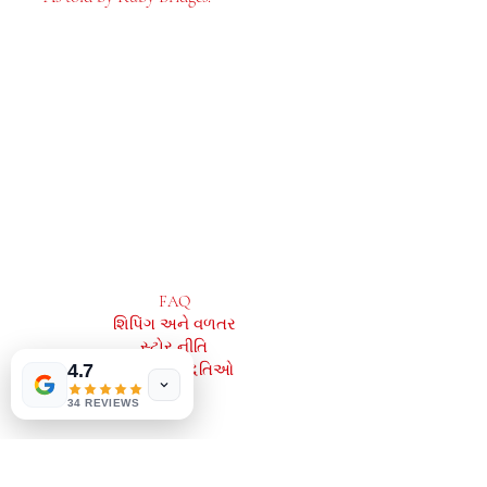
MeJah Books, Inc.
2083 ફિલાડેલ્ફિયા પાઈક
ક્લેમોન્ટ, ડીઇ 19703
302-793-3424
mejahinc@yahoo.com
દુકાન
FAQ
શિપિંગ અને વળતર
સ્ટોર નીતિ
4.7
ચુકવણી પદ્ધતિઓ
34 REVIEWS
સામાજિક