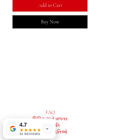
Add to Cart
Buy Now
MeJah Books, Inc.
2083 ફિલાડેલ્ફિયા પાઈક
ક્લેમોન્ટ, ડીઇ 19703
302-793-3424
mejahinc@yahoo.com
દુકાન
FAQ
શિપિંગ અને વળતર
4.7
સ્ટોર નીતિ
ચુકવણી પદ્ધતિઓ
34 REVIEWS