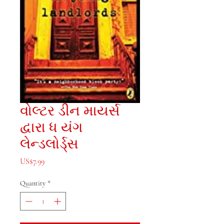
વોલ્ટર ડીન માયર્સ
દ્વારા ધ યંગ
લેન્ડલોર્ડ્સ
Price
US$7.99
Quantity
*