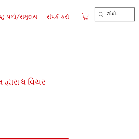
જહ પળો/સમુદાય
સંપર્ક કરો
દ્વારા ધ વિચર