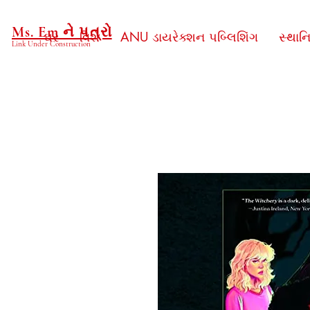
Ms. Em ને પત્રો
ઘર
વિશે
ANU ડાયરેક્શન પબ્લિશિંગ
સ્થાન
Link Under Construction