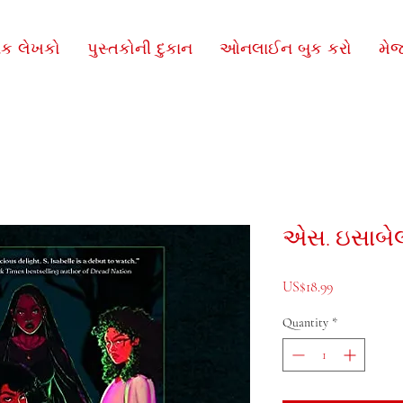
િક લેખકો
પુસ્તકોની દુકાન
ઓનલાઈન બુક કરો
મે
એસ. ઇસાબેલ 
Price
US$18.99
Quantity
*