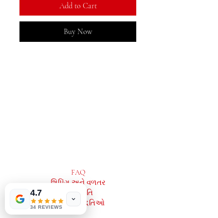
Add to Cart
Buy Now
MeJah Books, Inc.
2083 ફિલાડેલ્ફિયા પાઈક
ક્લેમોન્ટ, ડીઇ 19703
302-793-3424
mejahinc@yahoo.com
દુકાન
FAQ
શિપિંગ અને વળતર
4.7
સ્ટોર નીતિ
ચુકવણી પદ્ધતિઓ
34 REVIEWS