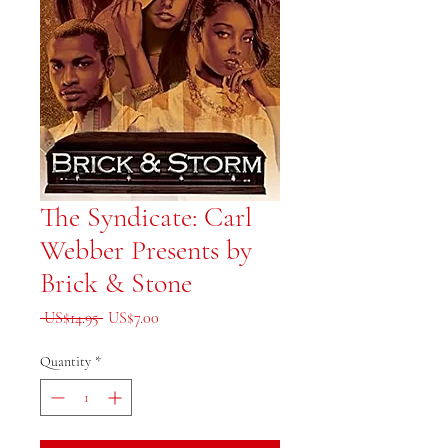
The Syndicate: Carl
Webber Presents by
Brick & Stone
Regular Price
Sale Price
 US$14.95 
US$7.00
Quantity
*