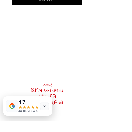
MeJah Books, Inc.
2083 ફિલાડેલ્ફિયા પાઈક
ક્લેમોન્ટ, ડીઇ 19703
302-793-3424
mejahinc@yahoo.com
દુકાન
FAQ
શિપિંગ અને વળતર
Las Vegas
US
Tinderbox by
સ્ટોર નીતિ
W.A. Simpson
4.7
ચુકવણી પદ્ધતિઓ
few days ago
Verified
34 REVIEWS
સામાજિક