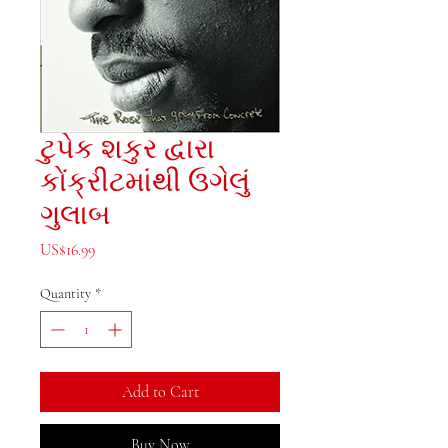
ટુપેક શકુર દ્વારા
કોંક્રીટમાંથી ઉગેલું
ગુલાબ
Price
US$16.99
Quantity
*
Add to Cart
Buy Now