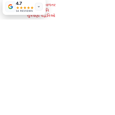
4.7
શિપિંગ અને વળતર
સ્ટોર નીતિ
34 REVIEWS
ચુકવણી પદ્ધતિઓ
સામાજિક
Facebook
Instagram
જાણવા માટે પ્રથમ બનો
અમારી પત્રિકા વાંચવા જોડાઓ