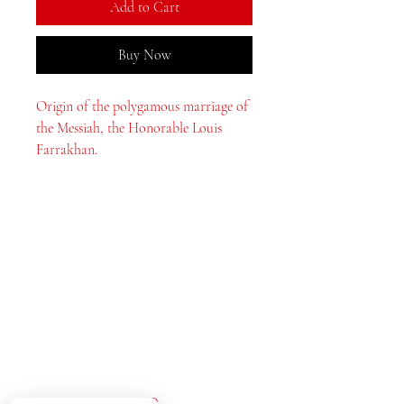
Add to Cart
Buy Now
Origin of the polygamous marriage of
the Messiah, the Honorable Louis
Farrakhan.
MeJah Books, Inc.
2083 ફિલાડેલ્ફિયા પાઈક
ક્લેમોન્ટ, ડીઇ 19703
302-793-3424
mejahinc@yahoo.com
દુકાન
FAQ