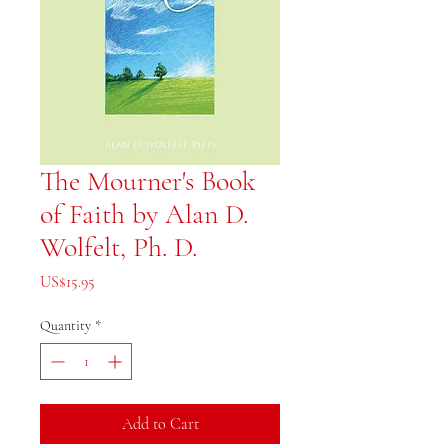
The Mourner's Book
of Faith by Alan D.
Wolfelt, Ph. D.
Price
US$15.95
Quantity
*
Add to Cart