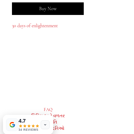
Buy Now
30 days of enlightenment
MeJah Books, Inc.
2083 ફિલાડેલ્ફિયા પાઈક
ક્લેમોન્ટ, ડીઇ 19703
302-793-3424
mejahinc@yahoo.com
દુકાન
FAQ
Las Vegas
US
Tinderbox by
શિપિંગ અને વળતર
W.A. Simpson
4.7
સ્ટોર નીતિ
few days ago
Verified
ચુકવણી પદ્ધતિઓ
34 REVIEWS