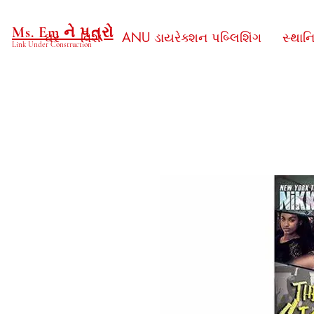
Ms. Em ને પત્રો
ઘર
વિશે
ANU ડાયરેક્શન પબ્લિશિંગ
સ્થાન
Link Under Construction