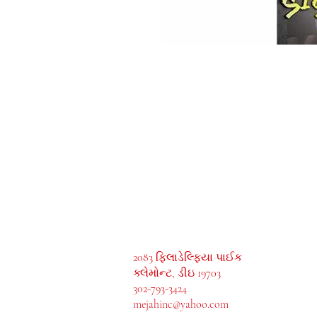
MeJah Books, Inc.
2083 ફિલાડેલ્ફિયા પાઈક
ક્લેમોન્ટ, ડીઇ 19703
302-793-3424
mejahinc@yahoo.com