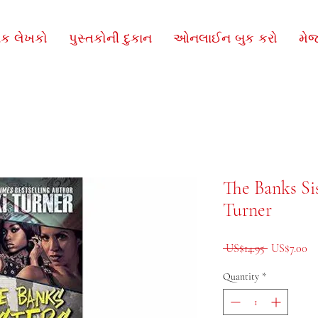
િક લેખકો
પુસ્તકોની દુકાન
ઓનલાઈન બુક કરો
મે
The Banks Sis
Turner
Regular Pri
Sa
 US$14.95 
US$7.00
Quantity
*