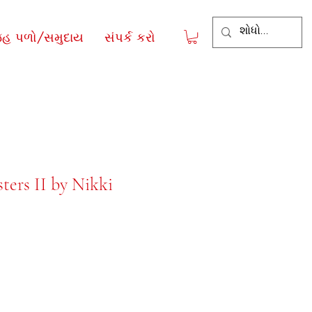
જહ પળો/સમુદાય
સંપર્ક કરો
ters II by Nikki
ce
le Price