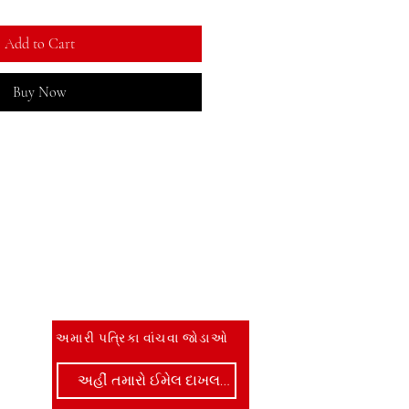
Add to Cart
Buy Now
જાણવા માટે પ્રથમ બનો
અમારી પત્રિકા વાંચવા જોડાઓ