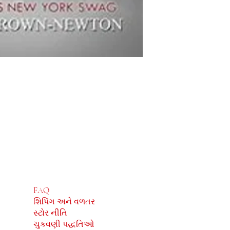
દુકાન
સામાજિક
FAQ
Facebook
શિપિંગ અને વળતર
Instagram
સ્ટોર નીતિ
ચુકવણી પદ્ધતિઓ