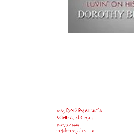
MeJah Books, Inc.
2083 ફિલાડેલ્ફિયા પાઈક
ક્લેમોન્ટ, ડીઇ 19703
302-793-3424
mejahinc@yahoo.com