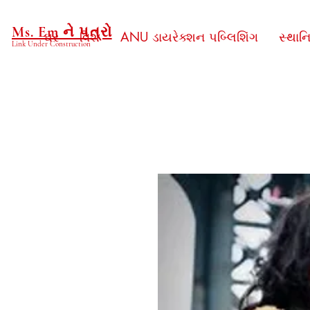
Ms. Em ને પત્રો
ઘર
વિશે
ANU ડાયરેક્શન પબ્લિશિંગ
સ્થાન
Link Under Construction