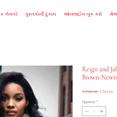
િક લેખકો
પુસ્તકોની દુકાન
ઓનલાઈન બુક કરો
મે
Reign and Ja
Brown-Newt
Regular Pri
Sa
 US$16.95 
US$7.00
Quantity
*