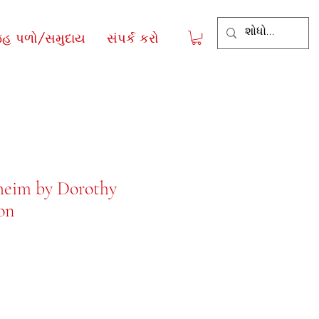
જહ પળો/સમુદાય
સંપર્ક કરો
heim by Dorothy
on
ce
le Price