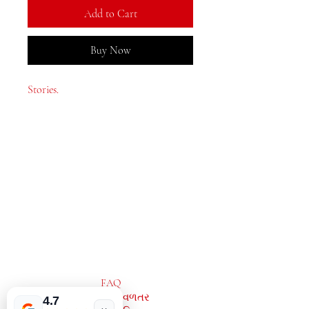
Add to Cart
Buy Now
Stories.
MeJah Books, Inc.
2083 ફિલાડેલ્ફિયા પાઈક
ક્લેમોન્ટ, ડીઇ 19703
302-793-3424
mejahinc@yahoo.com
દુકાન
FAQ
શિપિંગ અને વળતર
4.7