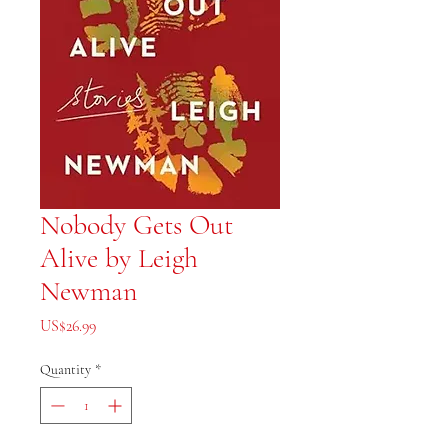
Nobody Gets Out
Alive by Leigh
Newman
Price
US$26.99
Quantity
*