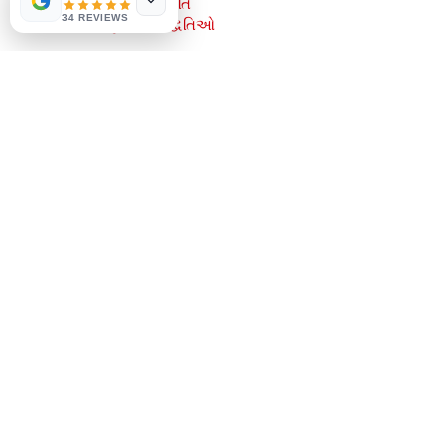
સ્ટોર નીતિ
34 REVIEWS
ચુકવણી પદ્ધતિઓ
સામાજિક
Facebook
Instagram
જાણવા માટે પ્રથમ બનો
અમારી પત્રિકા વાંચવા જોડાઓ