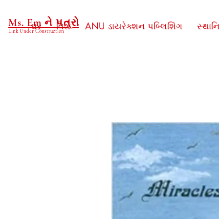
Ms. Em ને પત્રો
ઘર
વિશે
ANU ડાયરેક્શન પબ્લિશિંગ
સ્થાન
Link Under Construction