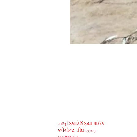
MeJah Books, Inc.
2083 ફિલાડેલ્ફિયા પાઈક
ક્લેમોન્ટ, ડીઇ 19703