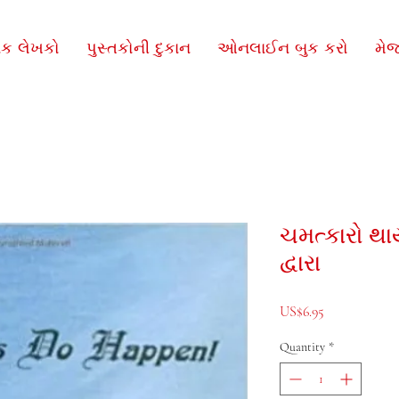
િક લેખકો
પુસ્તકોની દુકાન
ઓનલાઈન બુક કરો
મે
ચમત્કારો થા
દ્વારા
Price
US$6.95
Quantity
*