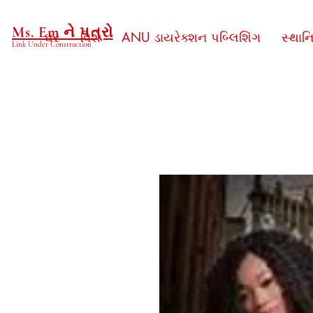
Ms. Em ને પત્રો
ઘર
વિશે
ANU ડાયરેક્શન પબ્લિશિંગ
સ્થાન
Link Under Construction