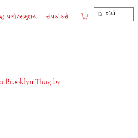
જહ પળો/સમુદાય
સંપર્ક કરો
 a Brooklyn Thug by
ce
le Price