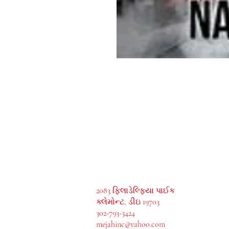
MeJah Books, Inc.
2083 ફિલાડેલ્ફિયા પાઈક
ક્લેમોન્ટ, ડીઇ 19703
302-793-3424
mejahinc@yahoo.com