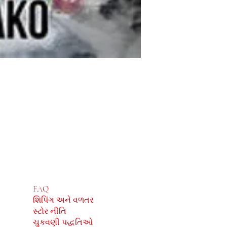
દુકાન
સામાજિક
FAQ
Facebook
શિપિંગ અને વળતર
Instagram
સ્ટોર નીતિ
ચુકવણી પદ્ધતિઓ