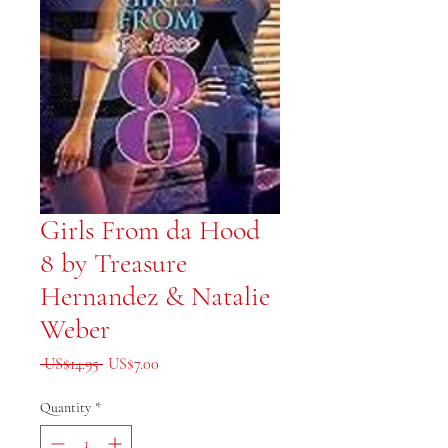
Girls From da Hood
8 by Treasure
Hernandez & Natalie
Weber
Regular Price
Sale Price
 US$14.95 
US$7.00
Quantity
*