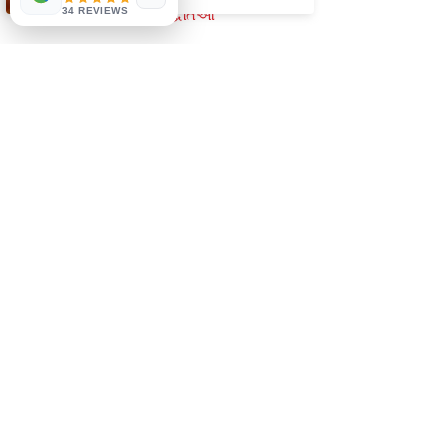
34 REVIEWS
ચુકવણી પદ્ધતિઓ
સામાજિક
Facebook
Instagram
જાણવા માટે પ્રથમ બનો
અમારી પત્રિકા વાંચવા જોડાઓ
સબ્સ્ક્રાઇબ કરો