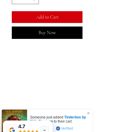
Add to Cart
Buy Now
MeJah Books, Inc.
2083 ફિલાડેલ્ફિયા પાઈક
ક્લેમોન્ટ, ડીઇ 19703
302-793-3424
mejahinc@yahoo.com
દુકાન
Someone just added
FAQ
Tinderbox by
W.A. Simpson
to their cart.
શિપિંગ અને વળતર
4.7
few days ago
Verified
સ્ટોર નીતિ