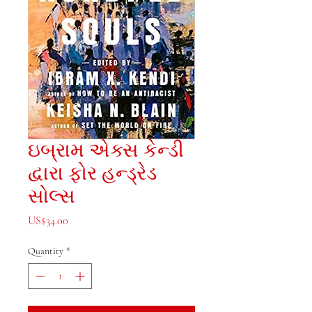
ઇબ્રામ એક્સ કેન્ડી
દ્વારા ફોર હન્ડ્રેડ
સોલ્સ
Price
US$34.00
Quantity
*