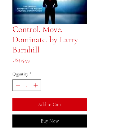
Control. Move.
Dominate. by Larry
Barnhill
Price
US$15.99
Quantity
*
Add to Cart
Buy Now