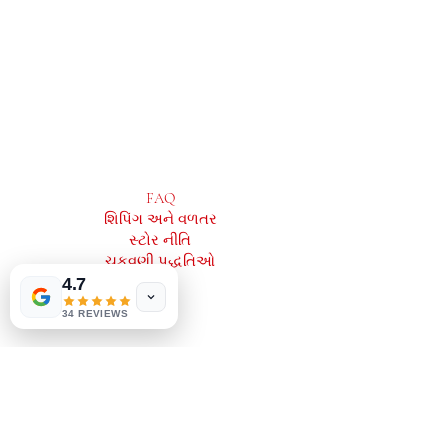
2083 ફિલાડેલ્ફિયા પાઈક
ક્લેમોન્ટ, ડીઇ 19703
302-793-3424
mejahinc@yahoo.com
દુકાન
FAQ
શિપિંગ અને વળતર
સ્ટોર નીતિ
ચુકવણી પદ્ધતિઓ
4.7
34 REVIEWS
સામાજિક
Facebook
Instagram