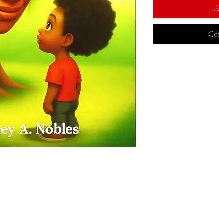
A
Com