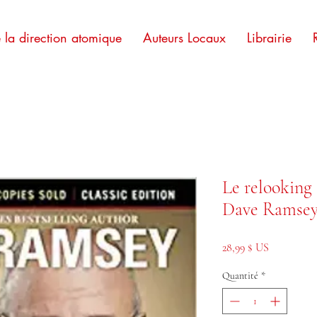
e la direction atomique
Auteurs Locaux
Librairie
Le relooking 
Dave Ramse
Prix
28,99 $ US
Quantité
*