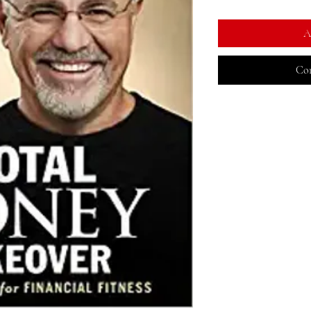
A
Com