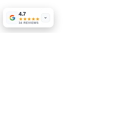
Expédition & retours
4.7
Politique du magasin
méthodes de payement
34 REVIEWS
Sociales
Facebook
Instagram
Soyez le premier à savoir
Inscrivez-vous à notre
newsletter