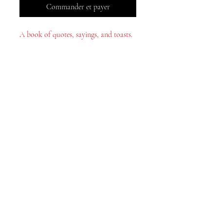
Commander et payer
A book of quotes, sayings, and toasts.
Livres MeJah, Inc.
2083 Brochet de Philadelphie
Claymont, DE 19703
302-793-3424
mejahinc@yahoo.com
Boutique
FAQ