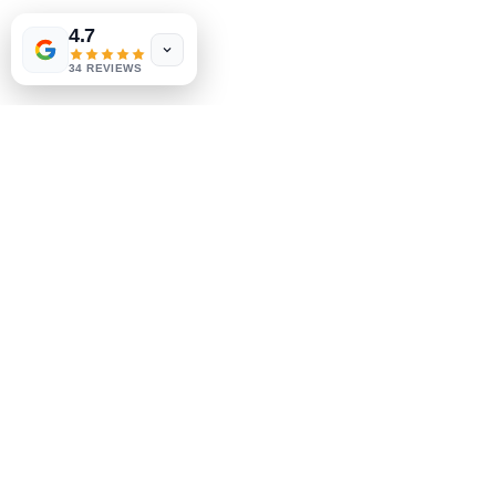
4.7
Politique du magasin
méthodes de payement
34 REVIEWS
Sociales
Facebook
Instagram
Soyez le premier à savoir
Inscrivez-vous à notre
newsletter