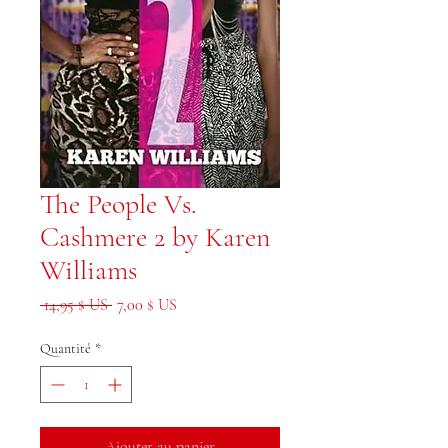
The People Vs.
Cashmere 2 by Karen
Williams
Prix original
Prix promotionnel
 14,95 $ US 
7,00 $ US
Quantité
*
Ajouter au panier