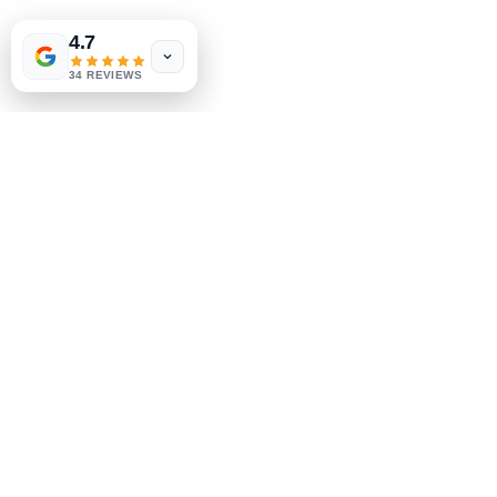
Las Vegas
US
Tinderbox by
W.A. Simpson
4.7
Politique du magasin
few days ago
Verified
méthodes de payement
34 REVIEWS
Sociales
Facebook
Instagram
Soyez le premier à savoir
Inscrivez-vous à notre
newsletter