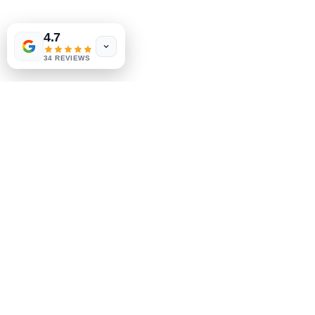
Expédition & retours
4.7
Politique du magasin
méthodes de payement
34 REVIEWS
Sociales
Facebook
Instagram
Soyez le premier à savoir
Inscrivez-vous à notre