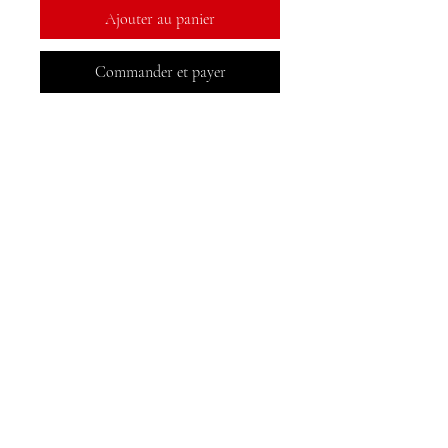
Ajouter au panier
Commander et payer
Livres MeJah, Inc.
2083 Brochet de Philadelphie
Claymont, DE 19703
302-793-3424
mejahinc@yahoo.com
Boutique
FAQ