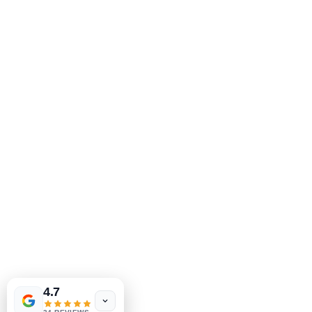
Livres MeJah, Inc.
2083 Brochet de Philadelphie
Claymont, DE 19703
302-793-3424
mejahinc@yahoo.com
Boutique
FAQ
Expédition & retours
Politique du magasin
méthodes de payement
4.7