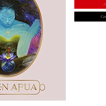
A
Com