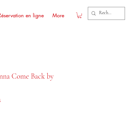
Réservation en ligne
More
nna Come Back by
nal
Prix promotionnel
S