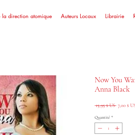
e la direction atomique
Auteurs Locaux
Librairie
Now You Wa
Anna Black
Prix origi
 15,95 $ US 
7,00 $ U
Quantité
*