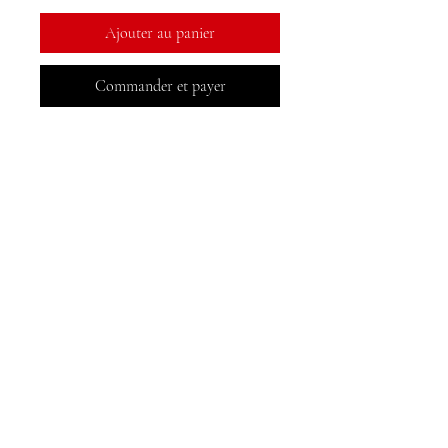
Ajouter au panier
Commander et payer
Livres MeJah, Inc.
2083 Brochet de Philadelphie
Claymont, DE 19703
302-793-3424
mejahinc@yahoo.com
Boutique
FAQ