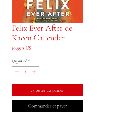
Felix Ever After de
Kacen Callender
Prix
10,99 $ US
Quantité
*
Ajouter au panier
Commander et payer
Livres MeJah, Inc.