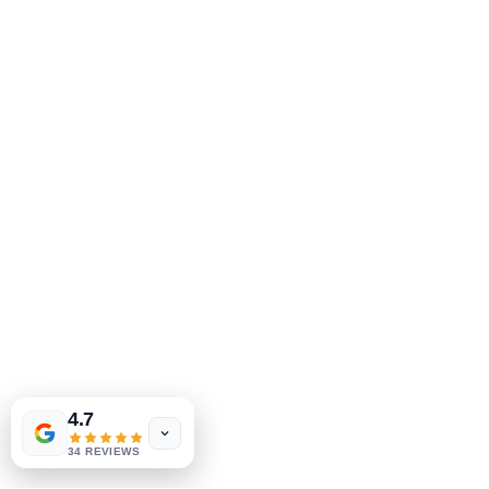
2083 Brochet de Philadelphie
Claymont, DE 19703
302-793-3424
mejahinc@yahoo.com
Boutique
FAQ
Expédition & retours
Politique du magasin
Las Vegas
US
Tinderbox by
méthodes de payement
W.A. Simpson
4.7
few days ago
Verified
34 REVIEWS
Sociales