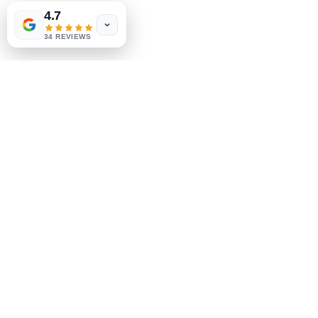
Politique du magasin
4.7
méthodes de payement
34 REVIEWS
Sociales
Facebook
Instagram
Soyez le premier à savoir
Inscrivez-vous à notre
newsletter