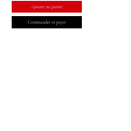
Ajouter au panier
Commander et payer
Livres MeJah, Inc.
2083 Brochet de Philadelphie
Claymont, DE 19703
302-793-3424
mejahinc@yahoo.com
Boutique
FAQ