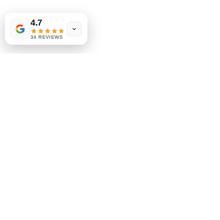
Expédition & retours
4.7
Politique du magasin
méthodes de payement
34 REVIEWS
Sociales
Facebook
Instagram
Soyez le premier à savoir
Inscrivez-vous à notre
newsletter