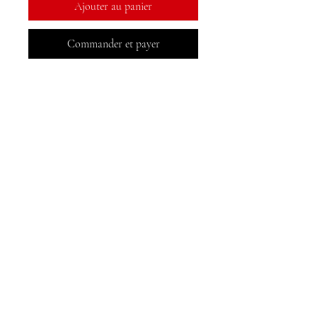
Ajouter au panier
Commander et payer
Livres MeJah, Inc.
2083 Brochet de Philadelphie
Claymont, DE 19703
302-793-3424
mejahinc@yahoo.com
Boutique
FAQ