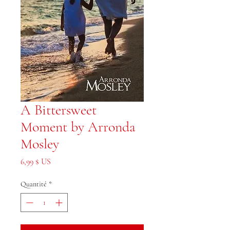
A Bittersweet
Moment by Arronda
Mosley
Prix
6,99 $ US
Quantité
*