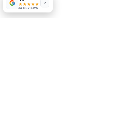
few days ago
Verified
34 REVIEWS
سوشلز
Facebook
Instagram
سب سے پہلے جاننے والے بنیں۔
ہماری نیوز لیٹر کے لئے
سائن اپ
سبسکرائب