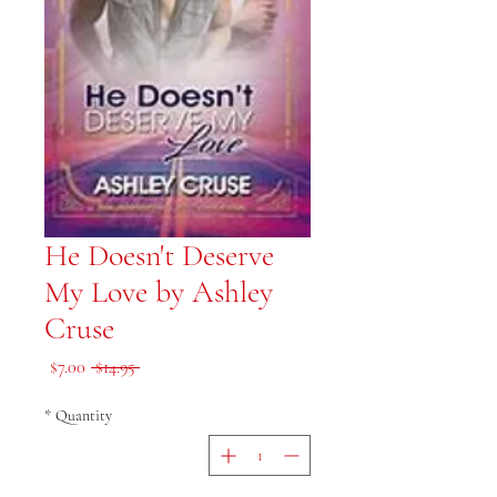
He Doesn't Deserve
My Love by Ashley
Cruse
le Price
Regular Price
$7.00
 $14.95 
*
Quantity