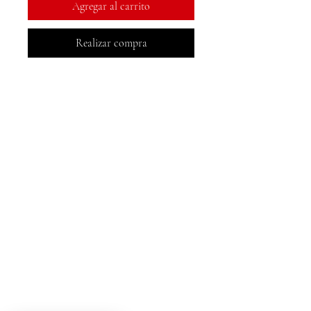
Agregar al carrito
Realizar compra
Libros MeJah, Inc.
2083 Filadelfia Pike
Claymont, DE 19703
302-793-3424
mejahinc@yahoo.com
Comercio
Preguntas más frecuentes