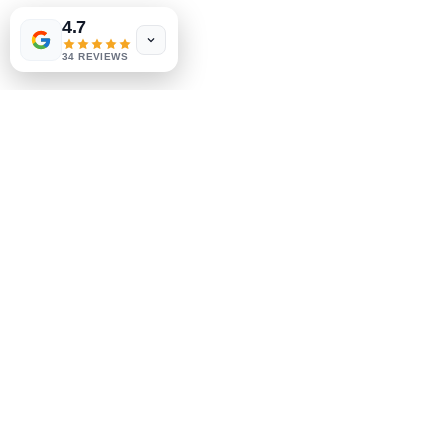
Envío y devoluciones
4.7
Política de la tienda
34 REVIEWS
Métodos de pago
Socials
Facebook
Instagram
Se el primero en saberlo
Suscríbete a nuestro boletín