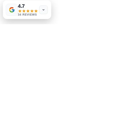
4.7
Política de la tienda
34 REVIEWS
Métodos de pago
Socials
Facebook
Instagram
Se el primero en saberlo
Suscríbete a nuestro boletín