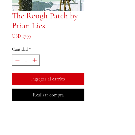
The Rough Patch by
Brian Lies
Precio
USD 17.99
Cantidad
*
Agregar al carrito
Realizar compra
Libros MeJah, Inc.
2083 Filadelfia Pike