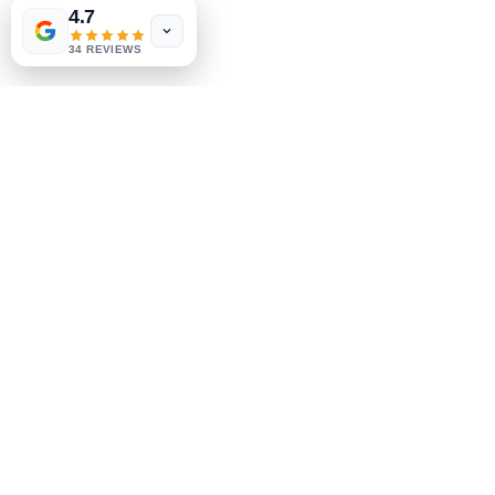
W.A. Simpson
4.7
Política de la tienda
few days ago
Verified
34 REVIEWS
Métodos de pago
Socials
Facebook
Instagram
Se el primero en saberlo
Suscríbete a nuestro boletín