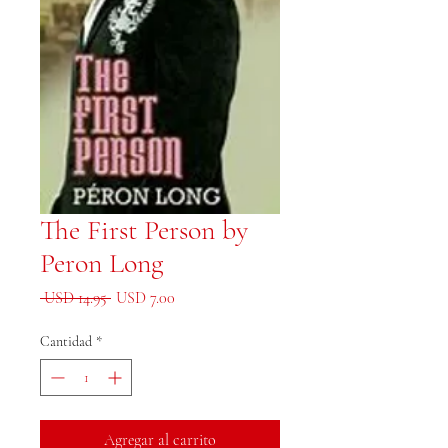
The First Person by
Peron Long
Precio
Precio de oferta
 USD 14.95 
USD 7.00
Cantidad
*
Agregar al carrito