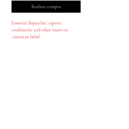
Realizar compra
Essential dispatches, reports,
confessions, and other essays on
American belief.
Libros MeJah, Inc.
2083 Filadelfia Pike
Claymont, DE 19703
302-793-3424
mejahinc@yahoo.com
Comercio